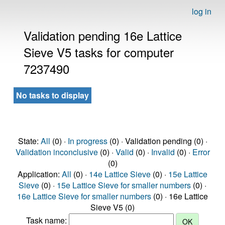
log in
Validation pending 16e Lattice
Sieve V5 tasks for computer
7237490
No tasks to display
State:
All
(0) ·
In progress
(0) · Validation pending (0) ·
Validation inconclusive
(0) ·
Valid
(0) ·
Invalid
(0) ·
Error
(0)
Application:
All
(0) ·
14e Lattice Sieve
(0) ·
15e Lattice
Sieve
(0) ·
15e Lattice Sieve for smaller numbers
(0) ·
16e Lattice Sieve for smaller numbers
(0) · 16e Lattice
Sieve V5 (0)
Task name: