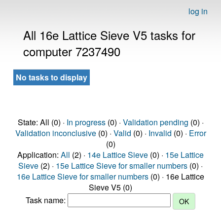
log in
All 16e Lattice Sieve V5 tasks for
computer 7237490
No tasks to display
State: All (0) ·
In progress
(0) ·
Validation pending
(0) ·
Validation inconclusive
(0) ·
Valid
(0) ·
Invalid
(0) ·
Error
(0)
Application:
All
(2) ·
14e Lattice Sieve
(0) ·
15e Lattice
Sieve
(2) ·
15e Lattice Sieve for smaller numbers
(0) ·
16e Lattice Sieve for smaller numbers
(0) · 16e Lattice
Sieve V5 (0)
Task name: