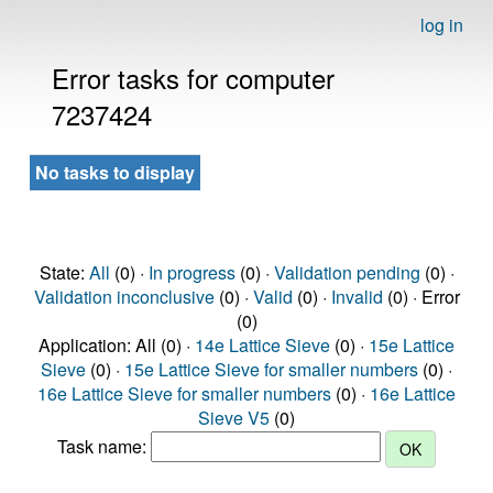
log in
Error tasks for computer
7237424
No tasks to display
State:
All
(0) ·
In progress
(0) ·
Validation pending
(0) ·
Validation inconclusive
(0) ·
Valid
(0) ·
Invalid
(0) · Error
(0)
Application: All (0) ·
14e Lattice Sieve
(0) ·
15e Lattice
Sieve
(0) ·
15e Lattice Sieve for smaller numbers
(0) ·
16e Lattice Sieve for smaller numbers
(0) ·
16e Lattice
Sieve V5
(0)
Task name: