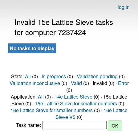
log in
Invalid 15e Lattice Sieve tasks
for computer 7237424
No tasks to display
State:
All
(0) ·
In progress
(0) ·
Validation pending
(0) ·
Validation inconclusive
(0) ·
Valid
(0) · Invalid (0) ·
Error
(0)
Application:
All
(0) ·
14e Lattice Sieve
(0) · 15e Lattice
Sieve (0) ·
15e Lattice Sieve for smaller numbers
(0) ·
16e Lattice Sieve for smaller numbers
(0) ·
16e Lattice
Sieve V5
(0)
Task name: