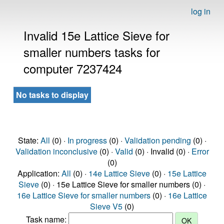
log in
Invalid 15e Lattice Sieve for
smaller numbers tasks for
computer 7237424
No tasks to display
State:
All
(0) ·
In progress
(0) ·
Validation pending
(0) ·
Validation inconclusive
(0) ·
Valid
(0) · Invalid (0) ·
Error
(0)
Application:
All
(0) ·
14e Lattice Sieve
(0) ·
15e Lattice
Sieve
(0) · 15e Lattice Sieve for smaller numbers (0) ·
16e Lattice Sieve for smaller numbers
(0) ·
16e Lattice
Sieve V5
(0)
Task name: