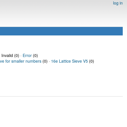
log in
 Invalid (0) ·
Error
(0)
eve for smaller numbers
(0) ·
16e Lattice Sieve V5
(0)