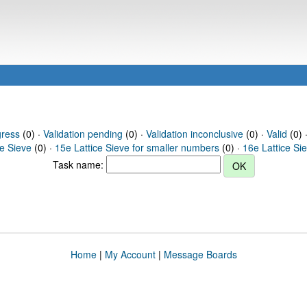
gress
(0) ·
Validation pending
(0) ·
Validation inconclusive
(0) ·
Valid
(0) ·
ce Sieve
(0) ·
15e Lattice Sieve for smaller numbers
(0) ·
16e Lattice Si
Task name:
Home
|
My Account
|
Message Boards