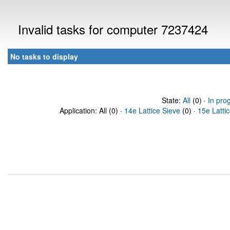
Invalid tasks for computer 7237424
No tasks to display
State:
All
(0) ·
In pro
Application: All (0) ·
14e Lattice Sieve
(0) ·
15e Latti