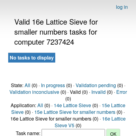
log in
Valid 16e Lattice Sieve for
smaller numbers tasks for
computer 7237424
No tasks to display
State:
All
(0) ·
In progress
(0) ·
Validation pending
(0) ·
Validation inconclusive
(0) · Valid (0) ·
Invalid
(0) ·
Error
(0)
Application:
All
(0) ·
14e Lattice Sieve
(0) ·
15e Lattice
Sieve
(0) ·
15e Lattice Sieve for smaller numbers
(0) ·
16e Lattice Sieve for smaller numbers (0) ·
16e Lattice
Sieve V5
(0)
Task name: