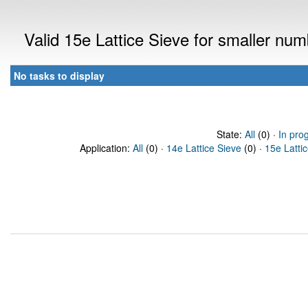
Valid 15e Lattice Sieve for smaller nu
No tasks to display
State:
All
(0) ·
In pro
Application:
All
(0) ·
14e Lattice Sieve
(0) ·
15e Latti