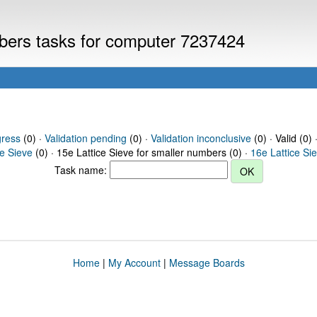
mbers tasks for computer 7237424
gress
(0) ·
Validation pending
(0) ·
Validation inconclusive
(0) · Valid (0) 
ce Sieve
(0) · 15e Lattice Sieve for smaller numbers (0) ·
16e Lattice Si
Task name:
Home
|
My Account
|
Message Boards