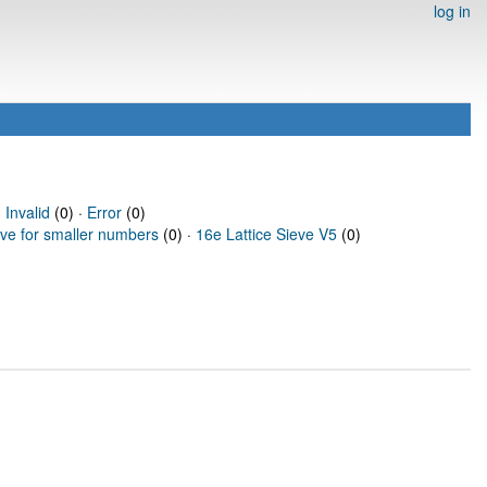
log in
·
Invalid
(0) ·
Error
(0)
eve for smaller numbers
(0) ·
16e Lattice Sieve V5
(0)