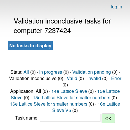
log in
Validation inconclusive tasks for
computer 7237424
No tasks to display
State:
All
(0) ·
In progress
(0) ·
Validation pending
(0) ·
Validation inconclusive (0) ·
Valid
(0) ·
Invalid
(0) ·
Error
(0)
Application: All (0) ·
14e Lattice Sieve
(0) ·
15e Lattice
Sieve
(0) ·
15e Lattice Sieve for smaller numbers
(0) ·
16e Lattice Sieve for smaller numbers
(0) ·
16e Lattice
Sieve V5
(0)
Task name: