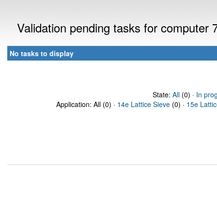
Validation pending tasks for computer
No tasks to display
State:
All
(0) ·
In pro
Application: All (0) ·
14e Lattice Sieve
(0) ·
15e Latti