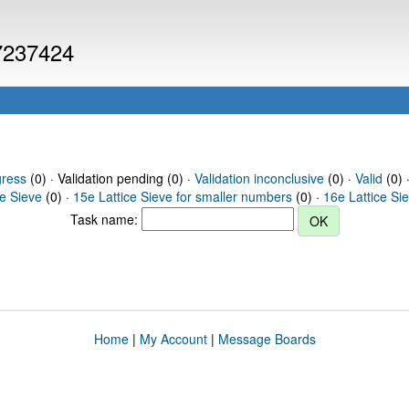
 7237424
gress
(0) · Validation pending (0) ·
Validation inconclusive
(0) ·
Valid
(0) 
ce Sieve
(0) ·
15e Lattice Sieve for smaller numbers
(0) ·
16e Lattice Si
Task name:
Home
|
My Account
|
Message Boards