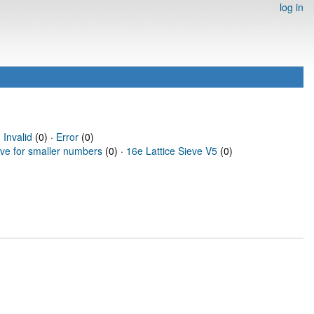
log in
·
Invalid
(0) ·
Error
(0)
eve for smaller numbers
(0) ·
16e Lattice Sieve V5
(0)