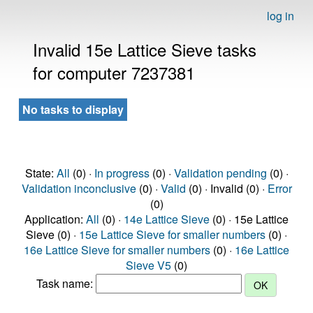
log in
Invalid 15e Lattice Sieve tasks
for computer 7237381
No tasks to display
State:
All
(0) ·
In progress
(0) ·
Validation pending
(0) ·
Validation inconclusive
(0) ·
Valid
(0) · Invalid (0) ·
Error
(0)
Application:
All
(0) ·
14e Lattice Sieve
(0) · 15e Lattice
Sieve (0) ·
15e Lattice Sieve for smaller numbers
(0) ·
16e Lattice Sieve for smaller numbers
(0) ·
16e Lattice
Sieve V5
(0)
Task name: