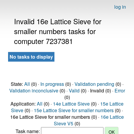
log in
Invalid 16e Lattice Sieve for
smaller numbers tasks for
computer 7237381
No tasks to display
State:
All
(0) ·
In progress
(0) ·
Validation pending
(0) ·
Validation inconclusive
(0) ·
Valid
(0) · Invalid (0) ·
Error
(0)
Application:
All
(0) ·
14e Lattice Sieve
(0) ·
15e Lattice
Sieve
(0) ·
15e Lattice Sieve for smaller numbers
(0) ·
16e Lattice Sieve for smaller numbers (0) ·
16e Lattice
Sieve V5
(0)
Task name: