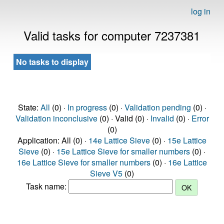
log in
Valid tasks for computer 7237381
No tasks to display
State:
All
(0) ·
In progress
(0) ·
Validation pending
(0) ·
Validation inconclusive
(0) · Valid (0) ·
Invalid
(0) ·
Error
(0)
Application: All (0) ·
14e Lattice Sieve
(0) ·
15e Lattice
Sieve
(0) ·
15e Lattice Sieve for smaller numbers
(0) ·
16e Lattice Sieve for smaller numbers
(0) ·
16e Lattice
Sieve V5
(0)
Task name: