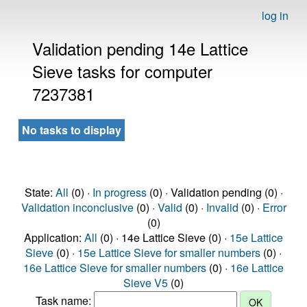
log in
Validation pending 14e Lattice
Sieve tasks for computer
7237381
No tasks to display
State:
All
(0) ·
In progress
(0) · Validation pending (0) ·
Validation inconclusive
(0) ·
Valid
(0) ·
Invalid
(0) ·
Error
(0)
Application:
All
(0) · 14e Lattice Sieve (0) ·
15e Lattice
Sieve
(0) ·
15e Lattice Sieve for smaller numbers
(0) ·
16e Lattice Sieve for smaller numbers
(0) ·
16e Lattice
Sieve V5
(0)
Task name: