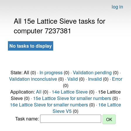
log in
All 15e Lattice Sieve tasks for
computer 7237381
No tasks to display
State: All (0) ·
In progress
(0) ·
Validation pending
(0) ·
Validation inconclusive
(0) ·
Valid
(0) ·
Invalid
(0) ·
Error
(0)
Application:
All
(0) ·
14e Lattice Sieve
(0) · 15e Lattice
Sieve (0) ·
15e Lattice Sieve for smaller numbers
(0) ·
16e Lattice Sieve for smaller numbers
(0) ·
16e Lattice
Sieve V5
(0)
Task name: