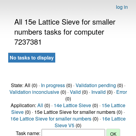
log in
All 15e Lattice Sieve for smaller
numbers tasks for computer
7237381
No tasks to display
State: All (0) ·
In progress
(0) ·
Validation pending
(0) ·
Validation inconclusive
(0) ·
Valid
(0) ·
Invalid
(0) ·
Error
(0)
Application:
All
(0) ·
14e Lattice Sieve
(0) ·
15e Lattice
Sieve
(0) · 15e Lattice Sieve for smaller numbers (0) ·
16e Lattice Sieve for smaller numbers
(0) ·
16e Lattice
Sieve V5
(0)
Task name: