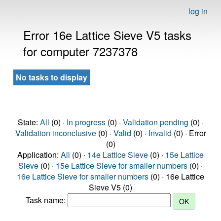
log in
Error 16e Lattice Sieve V5 tasks
for computer 7237378
No tasks to display
State:
All
(0) ·
In progress
(0) ·
Validation pending
(0) ·
Validation inconclusive
(0) ·
Valid
(0) ·
Invalid
(0) · Error
(0)
Application:
All
(0) ·
14e Lattice Sieve
(0) ·
15e Lattice
Sieve
(0) ·
15e Lattice Sieve for smaller numbers
(0) ·
16e Lattice Sieve for smaller numbers
(0) · 16e Lattice
Sieve V5 (0)
Task name: