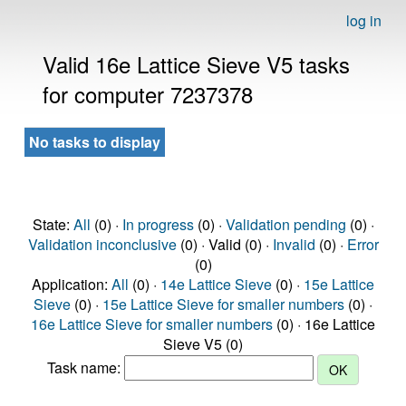
log in
Valid 16e Lattice Sieve V5 tasks
for computer 7237378
No tasks to display
State:
All
(0) ·
In progress
(0) ·
Validation pending
(0) ·
Validation inconclusive
(0) · Valid (0) ·
Invalid
(0) ·
Error
(0)
Application:
All
(0) ·
14e Lattice Sieve
(0) ·
15e Lattice
Sieve
(0) ·
15e Lattice Sieve for smaller numbers
(0) ·
16e Lattice Sieve for smaller numbers
(0) · 16e Lattice
Sieve V5 (0)
Task name: