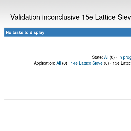
Validation inconclusive 15e Lattice Si
No tasks to display
State:
All
(0) ·
In pro
Application:
All
(0) ·
14e Lattice Sieve
(0) · 15e Latti