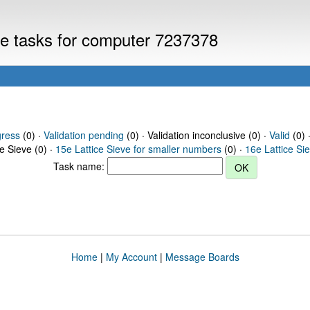
eve tasks for computer 7237378
gress
(0) ·
Validation pending
(0) · Validation inconclusive (0) ·
Valid
(0) 
ce Sieve (0) ·
15e Lattice Sieve for smaller numbers
(0) ·
16e Lattice Si
Task name:
Home
|
My Account
|
Message Boards