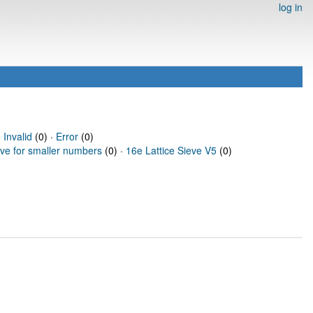
log in
·
Invalid
(0) ·
Error
(0)
eve for smaller numbers
(0) ·
16e Lattice Sieve V5
(0)