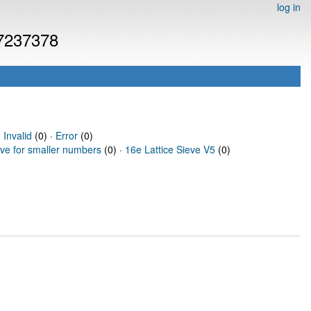
log in
 7237378
·
Invalid
(0) ·
Error
(0)
eve for smaller numbers
(0) ·
16e Lattice Sieve V5
(0)