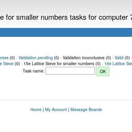
eve for smaller numbers tasks for computer
gress
(0) ·
Validation pending
(0) · Validation inconclusive (0) ·
Valid
(0) 
ce Sieve
(0) · 15e Lattice Sieve for smaller numbers (0) ·
16e Lattice Si
Task name:
Home
|
My Account
|
Message Boards