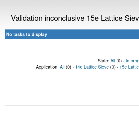
Validation inconclusive 15e Lattice Si
No tasks to display
State:
All
(0) ·
In pro
Application:
All
(0) ·
14e Lattice Sieve
(0) ·
15e Latti