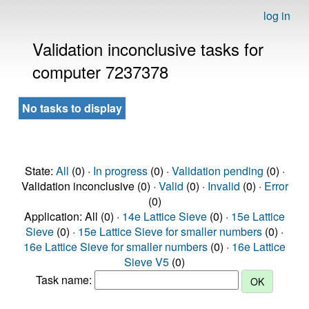
log in
Validation inconclusive tasks for
computer 7237378
No tasks to display
State:
All
(0) ·
In progress
(0) ·
Validation pending
(0) ·
Validation inconclusive (0) ·
Valid
(0) ·
Invalid
(0) ·
Error
(0)
Application: All (0) ·
14e Lattice Sieve
(0) ·
15e Lattice
Sieve
(0) ·
15e Lattice Sieve for smaller numbers
(0) ·
16e Lattice Sieve for smaller numbers
(0) ·
16e Lattice
Sieve V5
(0)
Task name: