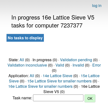
log in
In progress 16e Lattice Sieve V5
tasks for computer 7237377
No tasks to display
State:
All
(0) · In progress (0) ·
Validation pending
(0) ·
Validation inconclusive
(0) ·
Valid
(0) ·
Invalid
(0) ·
Error
(0)
Application:
All
(0) ·
14e Lattice Sieve
(0) ·
15e Lattice
Sieve
(0) ·
15e Lattice Sieve for smaller numbers
(0) ·
16e Lattice Sieve for smaller numbers
(0) · 16e Lattice
Sieve V5 (0)
Task name: