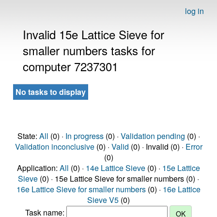
log in
Invalid 15e Lattice Sieve for
smaller numbers tasks for
computer 7237301
No tasks to display
State:
All
(0) ·
In progress
(0) ·
Validation pending
(0) ·
Validation inconclusive
(0) ·
Valid
(0) · Invalid (0) ·
Error
(0)
Application:
All
(0) ·
14e Lattice Sieve
(0) ·
15e Lattice
Sieve
(0) · 15e Lattice Sieve for smaller numbers (0) ·
16e Lattice Sieve for smaller numbers
(0) ·
16e Lattice
Sieve V5
(0)
Task name: