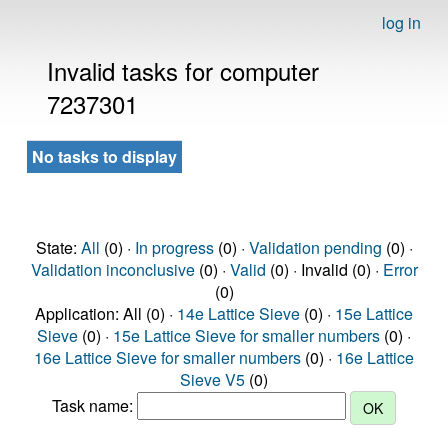
log in
Invalid tasks for computer
7237301
No tasks to display
State:
All
(0) ·
In progress
(0) ·
Validation pending
(0) ·
Validation inconclusive
(0) ·
Valid
(0) · Invalid (0) ·
Error
(0)
Application: All (0) ·
14e Lattice Sieve
(0) ·
15e Lattice
Sieve
(0) ·
15e Lattice Sieve for smaller numbers
(0) ·
16e Lattice Sieve for smaller numbers
(0) ·
16e Lattice
Sieve V5
(0)
Task name: