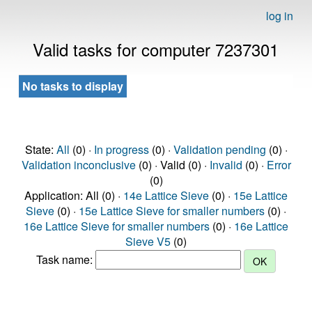
log in
Valid tasks for computer 7237301
No tasks to display
State:
All
(0) ·
In progress
(0) ·
Validation pending
(0) ·
Validation inconclusive
(0) · Valid (0) ·
Invalid
(0) ·
Error
(0)
Application: All (0) ·
14e Lattice Sieve
(0) ·
15e Lattice
Sieve
(0) ·
15e Lattice Sieve for smaller numbers
(0) ·
16e Lattice Sieve for smaller numbers
(0) ·
16e Lattice
Sieve V5
(0)
Task name: