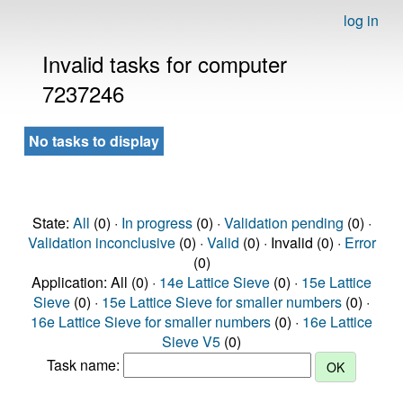
log in
Invalid tasks for computer
7237246
No tasks to display
State:
All
(0) ·
In progress
(0) ·
Validation pending
(0) ·
Validation inconclusive
(0) ·
Valid
(0) · Invalid (0) ·
Error
(0)
Application: All (0) ·
14e Lattice Sieve
(0) ·
15e Lattice
Sieve
(0) ·
15e Lattice Sieve for smaller numbers
(0) ·
16e Lattice Sieve for smaller numbers
(0) ·
16e Lattice
Sieve V5
(0)
Task name: