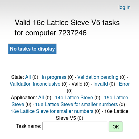
log in
Valid 16e Lattice Sieve V5 tasks
for computer 7237246
No tasks to display
State:
All
(0) ·
In progress
(0) ·
Validation pending
(0) ·
Validation inconclusive
(0) · Valid (0) ·
Invalid
(0) ·
Error
(0)
Application:
All
(0) ·
14e Lattice Sieve
(0) ·
15e Lattice
Sieve
(0) ·
15e Lattice Sieve for smaller numbers
(0) ·
16e Lattice Sieve for smaller numbers
(0) · 16e Lattice
Sieve V5 (0)
Task name: