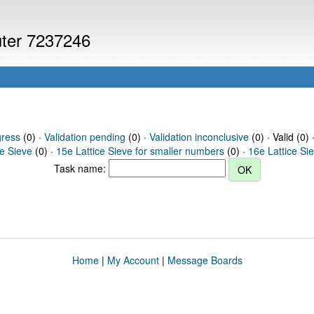
uter 7237246
gress
(0) ·
Validation pending
(0) ·
Validation inconclusive
(0) · Valid (0) 
ce Sieve
(0) ·
15e Lattice Sieve for smaller numbers
(0) ·
16e Lattice Si
Task name:
Home
|
My Account
|
Message Boards