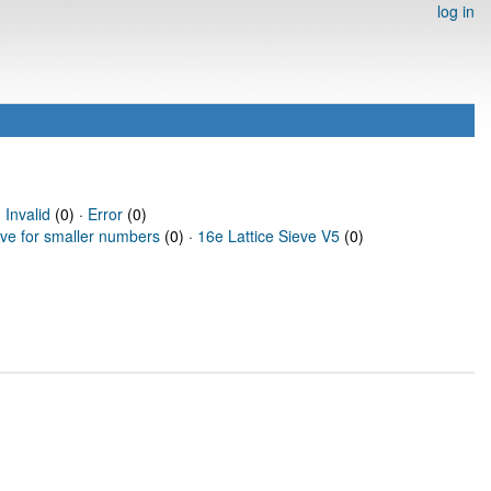
log in
·
Invalid
(0) ·
Error
(0)
eve for smaller numbers
(0) ·
16e Lattice Sieve V5
(0)