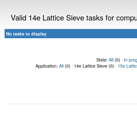
Valid 14e Lattice Sieve tasks for comp
No tasks to display
State:
All
(0) ·
In pro
Application:
All
(0) · 14e Lattice Sieve (0) ·
15e Latti