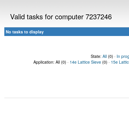
Valid tasks for computer 7237246
No tasks to display
State:
All
(0) ·
In pro
Application: All (0) ·
14e Lattice Sieve
(0) ·
15e Latti