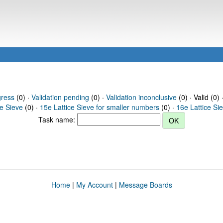
gress
(0) ·
Validation pending
(0) ·
Validation inconclusive
(0) · Valid (0) 
ce Sieve
(0) ·
15e Lattice Sieve for smaller numbers
(0) ·
16e Lattice Si
Task name:
Home
|
My Account
|
Message Boards