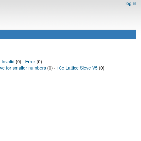
log in
·
Invalid
(0) ·
Error
(0)
eve for smaller numbers
(0) ·
16e Lattice Sieve V5
(0)