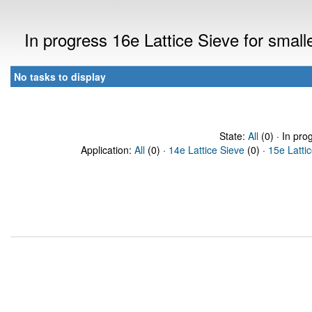
In progress 16e Lattice Sieve for sma
No tasks to display
State:
All
(0) · In pro
Application:
All
(0) ·
14e Lattice Sieve
(0) ·
15e Latti