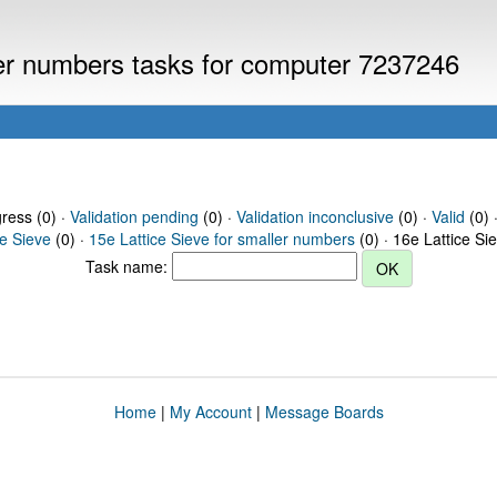
ller numbers tasks for computer 7237246
gress (0) ·
Validation pending
(0) ·
Validation inconclusive
(0) ·
Valid
(0) 
ce Sieve
(0) ·
15e Lattice Sieve for smaller numbers
(0) · 16e Lattice Si
Task name:
Home
|
My Account
|
Message Boards