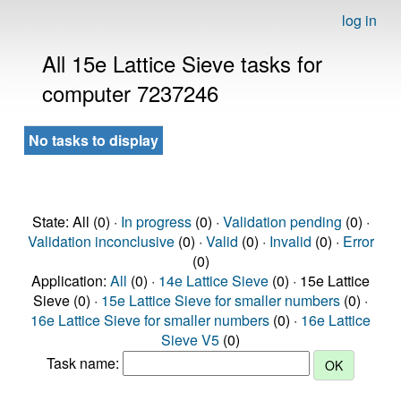
log in
All 15e Lattice Sieve tasks for
computer 7237246
No tasks to display
State: All (0) ·
In progress
(0) ·
Validation pending
(0) ·
Validation inconclusive
(0) ·
Valid
(0) ·
Invalid
(0) ·
Error
(0)
Application:
All
(0) ·
14e Lattice Sieve
(0) · 15e Lattice
Sieve (0) ·
15e Lattice Sieve for smaller numbers
(0) ·
16e Lattice Sieve for smaller numbers
(0) ·
16e Lattice
Sieve V5
(0)
Task name: