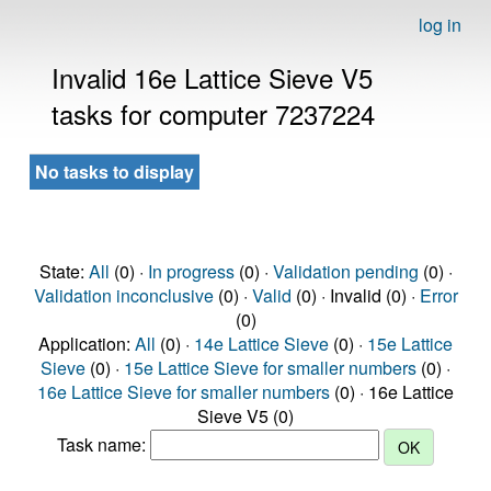
log in
Invalid 16e Lattice Sieve V5
tasks for computer 7237224
No tasks to display
State:
All
(0) ·
In progress
(0) ·
Validation pending
(0) ·
Validation inconclusive
(0) ·
Valid
(0) · Invalid (0) ·
Error
(0)
Application:
All
(0) ·
14e Lattice Sieve
(0) ·
15e Lattice
Sieve
(0) ·
15e Lattice Sieve for smaller numbers
(0) ·
16e Lattice Sieve for smaller numbers
(0) · 16e Lattice
Sieve V5 (0)
Task name: