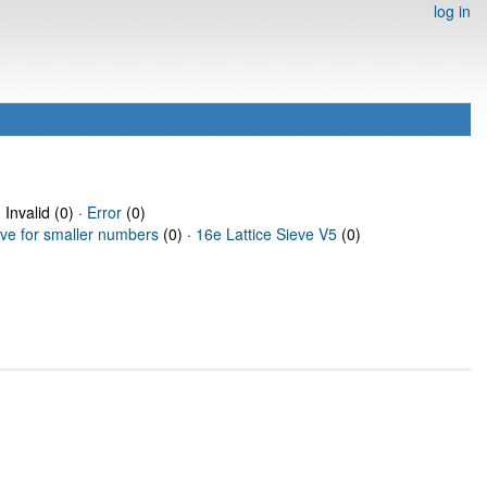
log in
 Invalid (0) ·
Error
(0)
eve for smaller numbers
(0) ·
16e Lattice Sieve V5
(0)