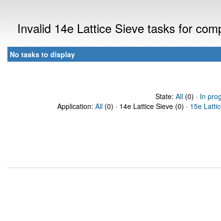
Invalid 14e Lattice Sieve tasks for co
No tasks to display
State:
All
(0) ·
In pro
Application:
All
(0) · 14e Lattice Sieve (0) ·
15e Latti