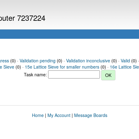
mputer 7237224
gress
(0) ·
Validation pending
(0) ·
Validation inconclusive
(0) ·
Valid
(0) ·
ce Sieve
(0) ·
15e Lattice Sieve for smaller numbers
(0) ·
16e Lattice Si
Task name:
Home
|
My Account
|
Message Boards