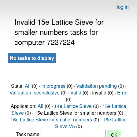
log in
Invalid 15e Lattice Sieve for
smaller numbers tasks for
computer 7237224
No tasks to display
State:
All
(0) ·
In progress
(0) ·
Validation pending
(0) ·
Validation inconclusive
(0) ·
Valid
(0) · Invalid (0) ·
Error
(0)
Application:
All
(0) ·
14e Lattice Sieve
(0) ·
15e Lattice
Sieve
(0) · 15e Lattice Sieve for smaller numbers (0) ·
16e Lattice Sieve for smaller numbers
(0) ·
16e Lattice
Sieve V5
(0)
Task name: