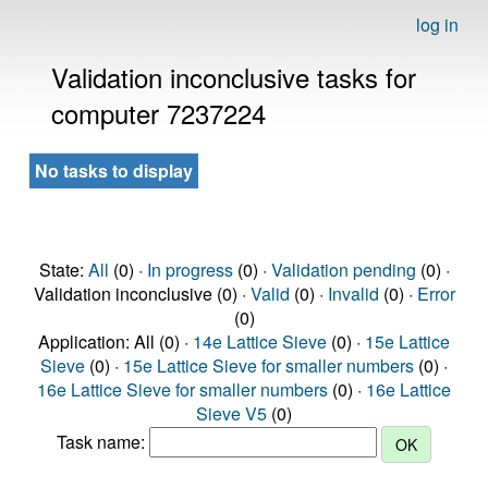
log in
Validation inconclusive tasks for
computer 7237224
No tasks to display
State:
All
(0) ·
In progress
(0) ·
Validation pending
(0) ·
Validation inconclusive (0) ·
Valid
(0) ·
Invalid
(0) ·
Error
(0)
Application: All (0) ·
14e Lattice Sieve
(0) ·
15e Lattice
Sieve
(0) ·
15e Lattice Sieve for smaller numbers
(0) ·
16e Lattice Sieve for smaller numbers
(0) ·
16e Lattice
Sieve V5
(0)
Task name: