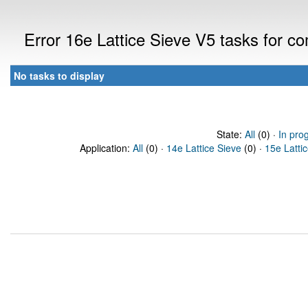
Error 16e Lattice Sieve V5 tasks for 
No tasks to display
State:
All
(0) ·
In pro
Application:
All
(0) ·
14e Lattice Sieve
(0) ·
15e Latti