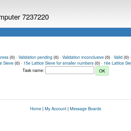
computer 7237220
gress
(0) ·
Validation pending
(0) ·
Validation inconclusive
(0) ·
Valid
(0) 
ce Sieve
(0) ·
15e Lattice Sieve for smaller numbers
(0) ·
16e Lattice Si
Task name:
Home
|
My Account
|
Message Boards