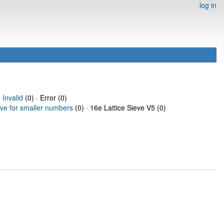
log in
·
Invalid
(0) · Error (0)
eve for smaller numbers
(0) · 16e Lattice Sieve V5 (0)