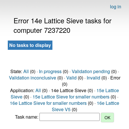
log in
Error 14e Lattice Sieve tasks for
computer 7237220
No tasks to display
State:
All
(0) ·
In progress
(0) ·
Validation pending
(0) ·
Validation inconclusive
(0) ·
Valid
(0) ·
Invalid
(0) · Error
(0)
Application:
All
(0) · 14e Lattice Sieve (0) ·
15e Lattice
Sieve
(0) ·
15e Lattice Sieve for smaller numbers
(0) ·
16e Lattice Sieve for smaller numbers
(0) ·
16e Lattice
Sieve V5
(0)
Task name: