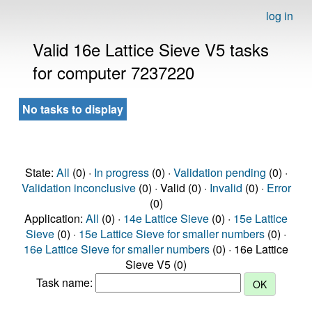
log in
Valid 16e Lattice Sieve V5 tasks
for computer 7237220
No tasks to display
State:
All
(0) ·
In progress
(0) ·
Validation pending
(0) ·
Validation inconclusive
(0) · Valid (0) ·
Invalid
(0) ·
Error
(0)
Application:
All
(0) ·
14e Lattice Sieve
(0) ·
15e Lattice
Sieve
(0) ·
15e Lattice Sieve for smaller numbers
(0) ·
16e Lattice Sieve for smaller numbers
(0) · 16e Lattice
Sieve V5 (0)
Task name: