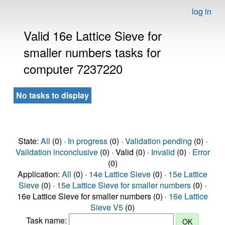
log in
Valid 16e Lattice Sieve for
smaller numbers tasks for
computer 7237220
No tasks to display
State:
All
(0) ·
In progress
(0) ·
Validation pending
(0) ·
Validation inconclusive
(0) · Valid (0) ·
Invalid
(0) ·
Error
(0)
Application:
All
(0) ·
14e Lattice Sieve
(0) ·
15e Lattice
Sieve
(0) ·
15e Lattice Sieve for smaller numbers
(0) ·
16e Lattice Sieve for smaller numbers (0) ·
16e Lattice
Sieve V5
(0)
Task name: