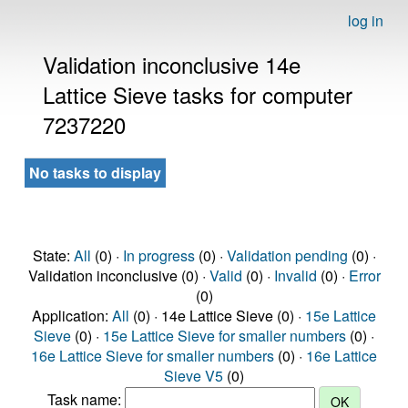
log in
Validation inconclusive 14e
Lattice Sieve tasks for computer
7237220
No tasks to display
State:
All
(0) ·
In progress
(0) ·
Validation pending
(0) ·
Validation inconclusive (0) ·
Valid
(0) ·
Invalid
(0) ·
Error
(0)
Application:
All
(0) · 14e Lattice Sieve (0) ·
15e Lattice
Sieve
(0) ·
15e Lattice Sieve for smaller numbers
(0) ·
16e Lattice Sieve for smaller numbers
(0) ·
16e Lattice
Sieve V5
(0)
Task name: