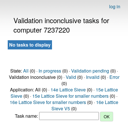
log in
Validation inconclusive tasks for
computer 7237220
No tasks to display
State:
All
(0) ·
In progress
(0) ·
Validation pending
(0) ·
Validation inconclusive (0) ·
Valid
(0) ·
Invalid
(0) ·
Error
(0)
Application: All (0) ·
14e Lattice Sieve
(0) ·
15e Lattice
Sieve
(0) ·
15e Lattice Sieve for smaller numbers
(0) ·
16e Lattice Sieve for smaller numbers
(0) ·
16e Lattice
Sieve V5
(0)
Task name: