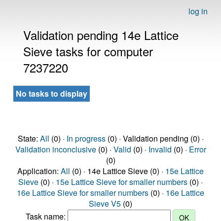
log in
Validation pending 14e Lattice
Sieve tasks for computer
7237220
No tasks to display
State:
All
(0) ·
In progress
(0) · Validation pending (0) ·
Validation inconclusive
(0) ·
Valid
(0) ·
Invalid
(0) ·
Error
(0)
Application:
All
(0) · 14e Lattice Sieve (0) ·
15e Lattice
Sieve
(0) ·
15e Lattice Sieve for smaller numbers
(0) ·
16e Lattice Sieve for smaller numbers
(0) ·
16e Lattice
Sieve V5
(0)
Task name: