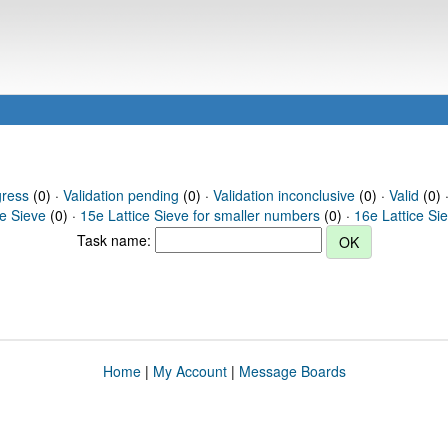
gress
(0) ·
Validation pending
(0) ·
Validation inconclusive
(0) ·
Valid
(0) 
ce Sieve
(0) ·
15e Lattice Sieve for smaller numbers
(0) ·
16e Lattice Si
Task name:
Home
|
My Account
|
Message Boards