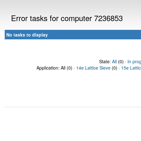
Error tasks for computer 7236853
No tasks to display
State:
All
(0) ·
In pro
Application: All (0) ·
14e Lattice Sieve
(0) ·
15e Latti