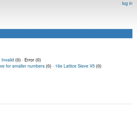
log in
·
Invalid
(0) · Error (0)
eve for smaller numbers
(0) ·
16e Lattice Sieve V5
(0)