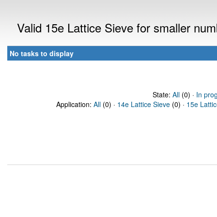
Valid 15e Lattice Sieve for smaller nu
No tasks to display
State:
All
(0) ·
In pro
Application:
All
(0) ·
14e Lattice Sieve
(0) ·
15e Latti