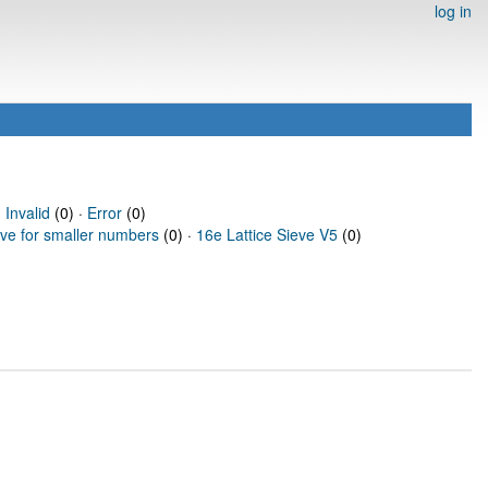
log in
·
Invalid
(0) ·
Error
(0)
eve for smaller numbers
(0) ·
16e Lattice Sieve V5
(0)