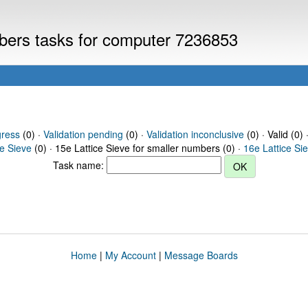
mbers tasks for computer 7236853
gress
(0) ·
Validation pending
(0) ·
Validation inconclusive
(0) · Valid (0) 
ce Sieve
(0) · 15e Lattice Sieve for smaller numbers (0) ·
16e Lattice Si
Task name:
Home
|
My Account
|
Message Boards