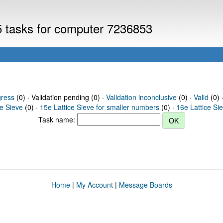
V5 tasks for computer 7236853
gress
(0) · Validation pending (0) ·
Validation inconclusive
(0) ·
Valid
(0) 
ce Sieve
(0) ·
15e Lattice Sieve for smaller numbers
(0) ·
16e Lattice Si
Task name:
Home
|
My Account
|
Message Boards