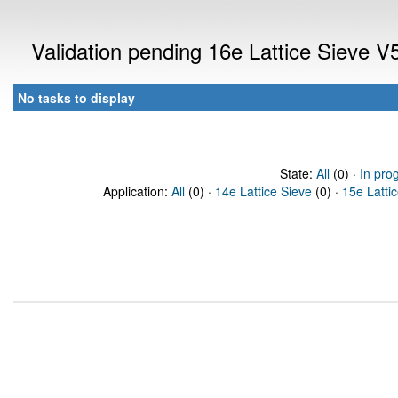
Validation pending 16e Lattice Sieve 
No tasks to display
State:
All
(0) ·
In pro
Application:
All
(0) ·
14e Lattice Sieve
(0) ·
15e Latti