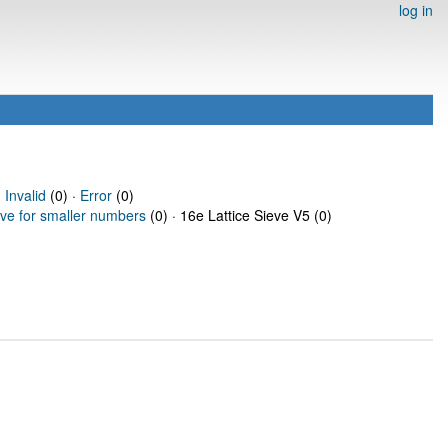
log in
·
Invalid
(0) ·
Error
(0)
eve for smaller numbers
(0) · 16e Lattice Sieve V5 (0)