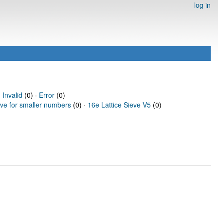
log in
·
Invalid
(0) ·
Error
(0)
eve for smaller numbers
(0) ·
16e Lattice Sieve V5
(0)