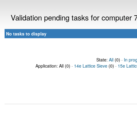
Validation pending tasks for computer
No tasks to display
State:
All
(0) ·
In pro
Application: All (0) ·
14e Lattice Sieve
(0) ·
15e Latti