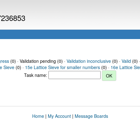
 7236853
gress
(0) · Validation pending (0) ·
Validation inconclusive
(0) ·
Valid
(0) 
ce Sieve
(0) ·
15e Lattice Sieve for smaller numbers
(0) ·
16e Lattice Si
Task name:
Home
|
My Account
|
Message Boards