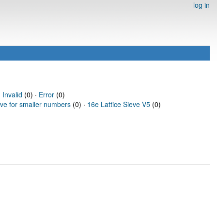
log in
·
Invalid
(0) ·
Error
(0)
eve for smaller numbers
(0) ·
16e Lattice Sieve V5
(0)