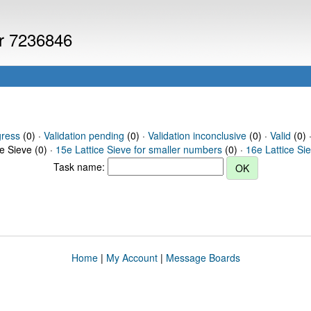
er 7236846
gress
(0) ·
Validation pending
(0) ·
Validation inconclusive
(0) ·
Valid
(0) 
ce Sieve (0) ·
15e Lattice Sieve for smaller numbers
(0) ·
16e Lattice Si
Task name:
Home
|
My Account
|
Message Boards