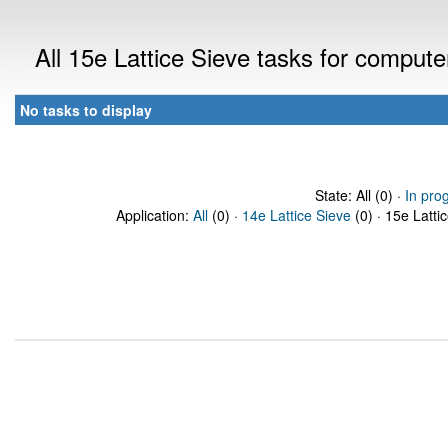
All 15e Lattice Sieve tasks for comput
No tasks to display
State: All (0) ·
In pro
Application:
All
(0) ·
14e Lattice Sieve
(0) · 15e Latti