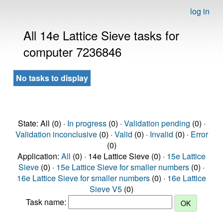
log in
All 14e Lattice Sieve tasks for
computer 7236846
No tasks to display
State: All (0) ·
In progress
(0) ·
Validation pending
(0) ·
Validation inconclusive
(0) ·
Valid
(0) ·
Invalid
(0) ·
Error
(0)
Application:
All
(0) · 14e Lattice Sieve (0) ·
15e Lattice
Sieve
(0) ·
15e Lattice Sieve for smaller numbers
(0) ·
16e Lattice Sieve for smaller numbers
(0) ·
16e Lattice
Sieve V5
(0)
Task name: