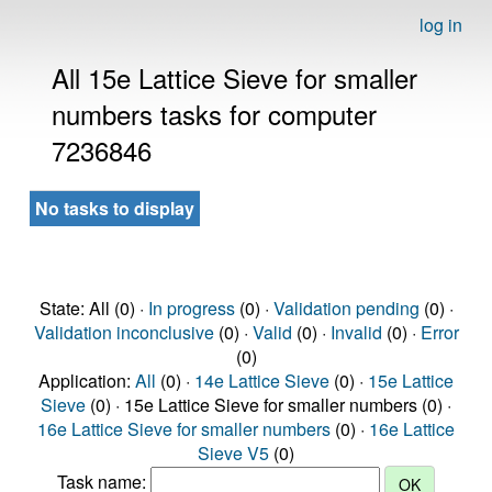
log in
All 15e Lattice Sieve for smaller
numbers tasks for computer
7236846
No tasks to display
State: All (0) ·
In progress
(0) ·
Validation pending
(0) ·
Validation inconclusive
(0) ·
Valid
(0) ·
Invalid
(0) ·
Error
(0)
Application:
All
(0) ·
14e Lattice Sieve
(0) ·
15e Lattice
Sieve
(0) · 15e Lattice Sieve for smaller numbers (0) ·
16e Lattice Sieve for smaller numbers
(0) ·
16e Lattice
Sieve V5
(0)
Task name: