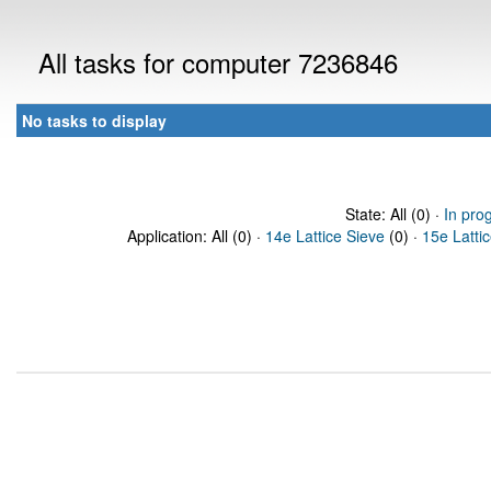
All tasks for computer 7236846
No tasks to display
State: All (0) ·
In pro
Application: All (0) ·
14e Lattice Sieve
(0) ·
15e Latti