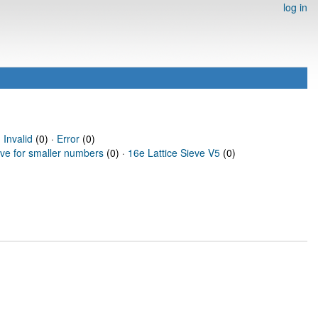
log in
·
Invalid
(0) ·
Error
(0)
eve for smaller numbers
(0) ·
16e Lattice Sieve V5
(0)