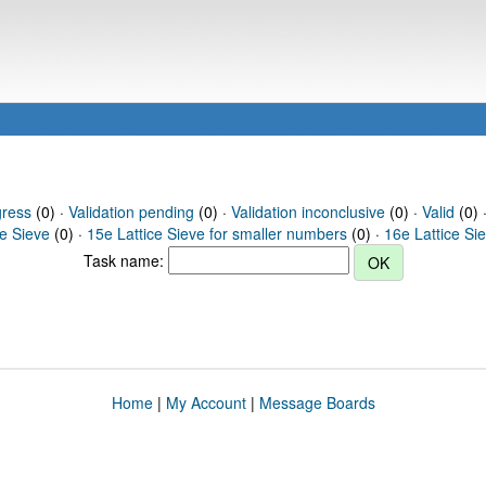
gress
(0) ·
Validation pending
(0) ·
Validation inconclusive
(0) ·
Valid
(0) 
ce Sieve
(0) ·
15e Lattice Sieve for smaller numbers
(0) ·
16e Lattice Si
Task name:
Home
|
My Account
|
Message Boards